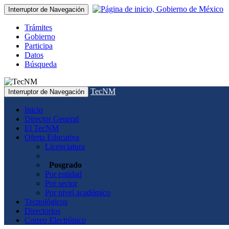
Interruptor de Navegación
Trámites
Gobierno
Participa
Datos
Búsqueda
TecNM
Interruptor de Navegación
Inicio
Director General
El TecNM
Oferta Educativa
Licenciatura
Posgrado
Por entidad
Por sector
Por nivel académico
Tecnológicos
Directorios
Correo Electrónico