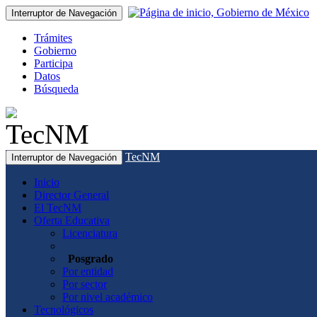
Interruptor de Navegación
Trámites
Gobierno
Participa
Datos
Búsqueda
TecNM
Interruptor de Navegación
Inicio
Director General
El TecNM
Oferta Educativa
Licenciatura
Posgrado
Por entidad
Por sector
Por nivel académico
Tecnológicos