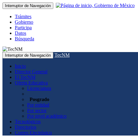
Interruptor de Navegación
Trámites
Gobierno
Participa
Datos
Búsqueda
TecNM
Interruptor de Navegación
Inicio
Director General
El TecNM
Oferta Educativa
Licenciatura
Posgrado
Por entidad
Por sector
Por nivel académico
Tecnológicos
Directorios
Correo Electrónico