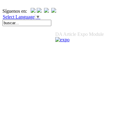
Síguenos en:
Select Language
▼
DA Article Expo Module