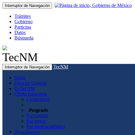
Interruptor de Navegación
Trámites
Gobierno
Participa
Datos
Búsqueda
TecNM
Interruptor de Navegación
Inicio
Director General
El TecNM
Oferta Educativa
Licenciatura
Posgrado
Por entidad
Por sector
Por nivel académico
Tecnológicos