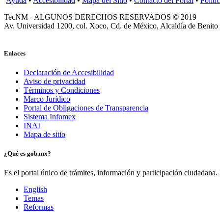
Ayuda
•
Accesibilidad
•
Mapa del Sitio
•
Contacto del Portal
•
Políti
TecNM - ALGUNOS DERECHOS RESERVADOS © 2019
Av. Universidad 1200, col. Xoco, Cd. de México, Alcaldía de Benito
Enlaces
Declaración de Accesibilidad
Aviso de privacidad
Términos y Condiciones
Marco Jurídico
Portal de Obligaciones de Transparencia
Sistema Infomex
INAI
Mapa de sitio
¿Qué es gob.mx?
Es el portal único de trámites, información y participación ciudadana.
English
Temas
Reformas