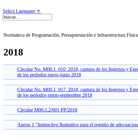
Select Language
▼
Normateca de Programación, Presupuestación e Infraestructura Física
2018
Circular No. M00.1_010_2018, captura de los Ingresos y Egres
de los períodos enero-junio 2018
Circular No. M00.1_017_2018, captura de los Ingresos y Egres
de los períodos enero-septiembre 2018
Circular M00.1.2/001 PP/2018
Anexo 1 "Instructivo Ilustrativo para el registro de adecuaci