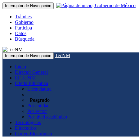
Interruptor de Navegación
Trámites
Gobierno
Participa
Datos
Búsqueda
TecNM
Interruptor de Navegación
Inicio
Director General
El TecNM
Oferta Educativa
Licenciatura
Posgrado
Por entidad
Por sector
Por nivel académico
Tecnológicos
Directorios
Correo Electrónico