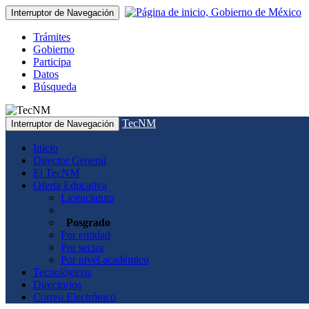
Interruptor de Navegación
Trámites
Gobierno
Participa
Datos
Búsqueda
TecNM
Interruptor de Navegación
Inicio
Director General
El TecNM
Oferta Educativa
Licenciatura
Posgrado
Por entidad
Por sector
Por nivel académico
Tecnológicos
Directorios
Correo Electrónico