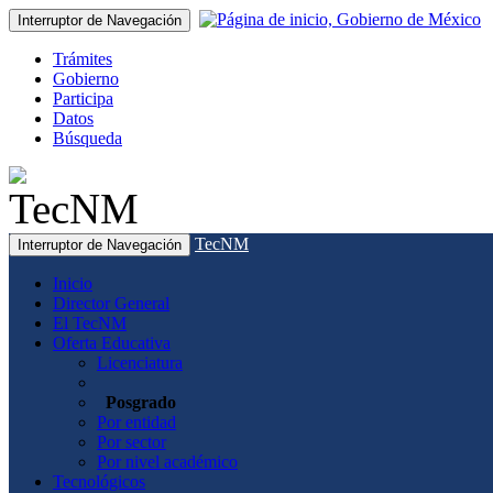
Interruptor de Navegación
Trámites
Gobierno
Participa
Datos
Búsqueda
TecNM
Interruptor de Navegación
Inicio
Director General
El TecNM
Oferta Educativa
Licenciatura
Posgrado
Por entidad
Por sector
Por nivel académico
Tecnológicos