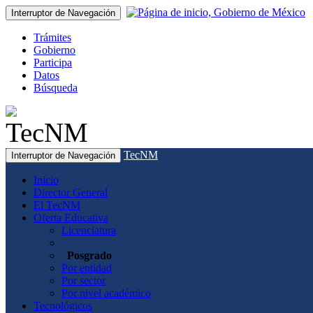
Interruptor de Navegación
Trámites
Gobierno
Participa
Datos
Búsqueda
TecNM
Interruptor de Navegación
Inicio
Director General
El TecNM
Oferta Educativa
Licenciatura
Posgrado
Por entidad
Por sector
Por nivel académico
Tecnológicos