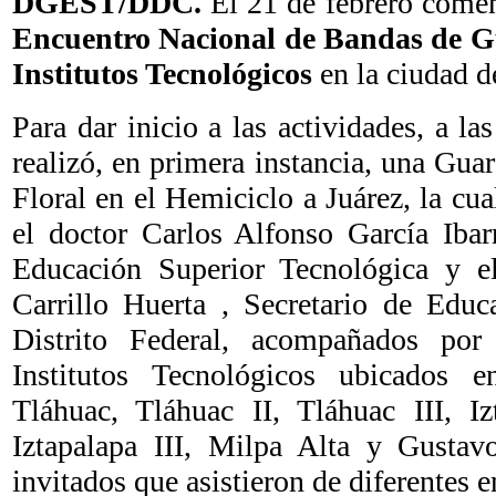
DGEST/DDC.
El 21 de febrero comen
Encuentro Nacional de Bandas de Gu
Institutos Tecnológicos
en la ciudad 
Para dar inicio a las actividades, a l
realizó, en primera instancia, una Gu
Floral en el Hemiciclo a Juárez, la cu
el doctor Carlos Alfonso García Ibar
Educación Superior Tecnológica y e
Carrillo Huerta , Secretario de Educ
Distrito Federal, acompañados por 
Institutos Tecnológicos ubicados e
Tláhuac, Tláhuac II, Tláhuac III, Izt
Iztapalapa III, Milpa Alta y Gusta
invitados que asistieron de diferentes e