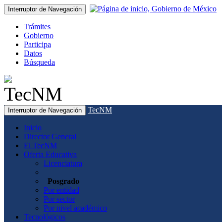
Interruptor de Navegación
Trámites
Gobierno
Participa
Datos
Búsqueda
TecNM
Interruptor de Navegación
Inicio
Director General
El TecNM
Oferta Educativa
Licenciatura
Posgrado
Por entidad
Por sector
Por nivel académico
Tecnológicos