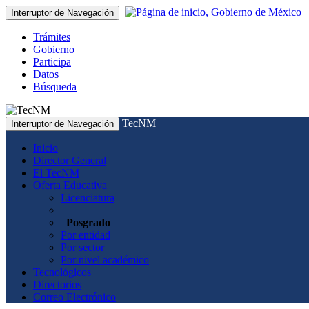
Interruptor de Navegación
Trámites
Gobierno
Participa
Datos
Búsqueda
TecNM
Interruptor de Navegación
Inicio
Director General
El TecNM
Oferta Educativa
Licenciatura
Posgrado
Por entidad
Por sector
Por nivel académico
Tecnológicos
Directorios
Correo Electrónico