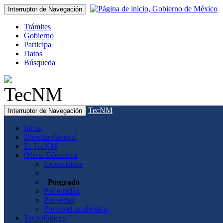
Interruptor de Navegación
Trámites
Gobierno
Participa
Datos
Búsqueda
TecNM
Interruptor de Navegación
Inicio
Director General
El TecNM
Oferta Educativa
Licenciatura
Posgrado
Por entidad
Por sector
Por nivel académico
Tecnológicos