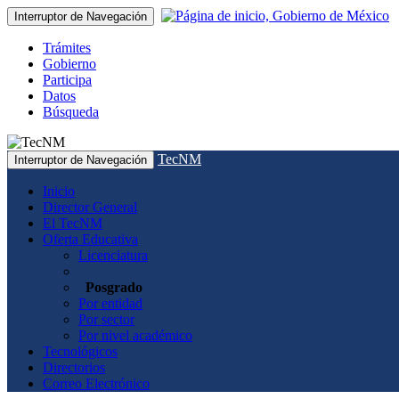
Interruptor de Navegación
Trámites
Gobierno
Participa
Datos
Búsqueda
TecNM
Interruptor de Navegación
Inicio
Director General
El TecNM
Oferta Educativa
Licenciatura
Posgrado
Por entidad
Por sector
Por nivel académico
Tecnológicos
Directorios
Correo Electrónico