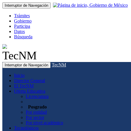
Interruptor de Navegación
Trámites
Gobierno
Participa
Datos
Búsqueda
TecNM
Interruptor de Navegación
Inicio
Director General
El TecNM
Oferta Educativa
Licenciatura
Posgrado
Por entidad
Por sector
Por nivel académico
Tecnológicos