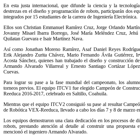
En esta justa internacional, que difunde la ciencia y la tecnología
destrezas en el diseño y programación de robots, participarán dos 
integrados por 15 estudiantes de la carrera de Ingeniería Electrónica.
Ellos son Christian Emmanuel Ramírez Cruz, Jorge Orlando Martí
Jovanny Misael Ibarra Borrego, José María Meléndez Cruz, Jeh
Quilatan Guevara e Isair Martínez Nava.
Así como Jonathan Moreno Ramírez, Asaf Daniel Reyes Rodrígu
Erik Alejandro Zurita Chávez, Mario Fernando Ávila Gutiérrez, 
Acosta Sánchez, quienes han trabajado el diseño y construcción de 
Armando Alvarado Villarreal y Ernesto Santiago Cortázar Lópe
Cuevas.
Para lograr su pase a la fase mundial del campeonato, los alum
torneos previos. El equipo ITCV1 fue elegido Campeón de Construc
Reeduca 2016-2017, celebrado en Saltillo, Coahuila.
Mientras que el equipo ITCV2 consiguió su pase al resultar Campe
de Robótica VEX-Reeduca, llevado a cabo los días 7 y 8 de marzo en
Los equipos demostraron una clara dedicación en los procesos de d
robots, prestando atención al detalle al construir una propuesta 
mencionó el ingeniero Armando Alvarado.