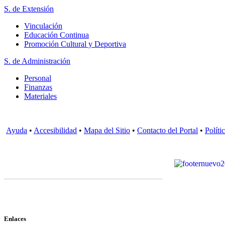
S. de Extensión
Vinculación
Educación Continua
Promoción Cultural y Deportiva
S. de Administración
Personal
Finanzas
Materiales
Ayuda
•
Accesibilidad
•
Mapa del Sitio
•
Contacto del Portal
•
Políti
Enlaces