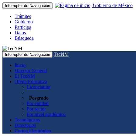
Interruptor de Navegación
Trámites
Gobierno
Participa
Datos
Búsqueda
TecNM
Interruptor de Navegación
Inicio
Director General
El TecNM
Oferta Educativa
Licenciatura
Posgrado
Por entidad
Por sector
Por nivel académico
Tecnológicos
Directorios
Correo Electrónico