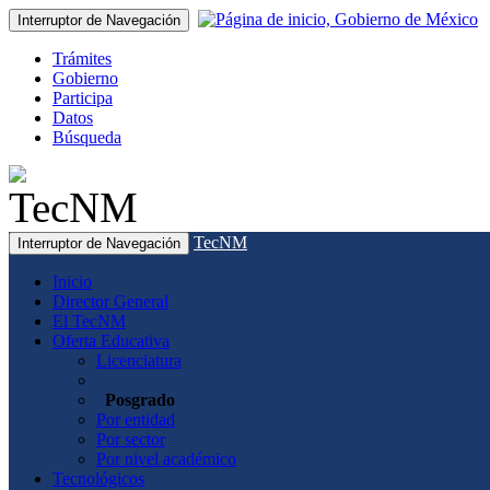
Interruptor de Navegación
Trámites
Gobierno
Participa
Datos
Búsqueda
TecNM
Interruptor de Navegación
Inicio
Director General
El TecNM
Oferta Educativa
Licenciatura
Posgrado
Por entidad
Por sector
Por nivel académico
Tecnológicos