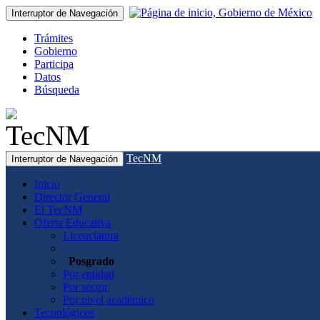
Interruptor de Navegación
Trámites
Gobierno
Participa
Datos
Búsqueda
TecNM
Interruptor de Navegación
Inicio
Director General
El TecNM
Oferta Educativa
Licenciatura
Posgrado
Por entidad
Por sector
Por nivel académico
Tecnológicos