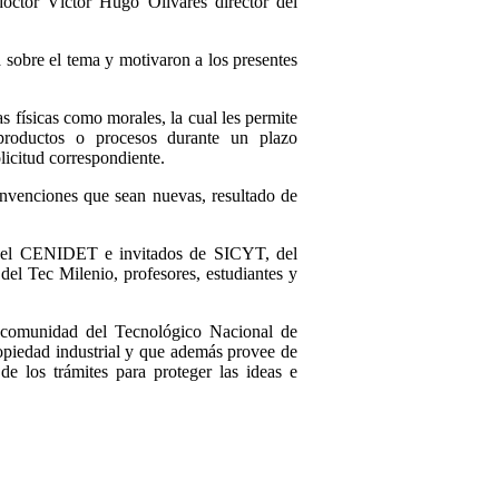
octor Víctor Hugo Olivares director del
 sobre el tema y motivaron a los presentes
as físicas como morales, la cual les permite
productos o procesos durante un plazo
licitud correspondiente.
invenciones que sean nuevas, resultado de
 del CENIDET e invitados de SICYT, del
el Tec Milenio, profesores, estudiantes y
a comunidad del Tecnológico Nacional de
ropiedad industrial y que además provee de
e los trámites para proteger las ideas e