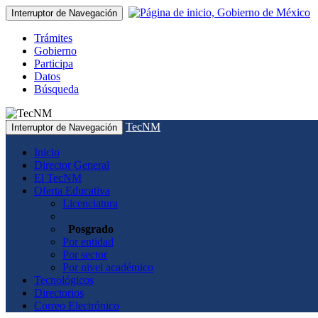
Interruptor de Navegación
Trámites
Gobierno
Participa
Datos
Búsqueda
TecNM
Interruptor de Navegación
Inicio
Director General
El TecNM
Oferta Educativa
Licenciatura
Posgrado
Por entidad
Por sector
Por nivel académico
Tecnológicos
Directorios
Correo Electrónico