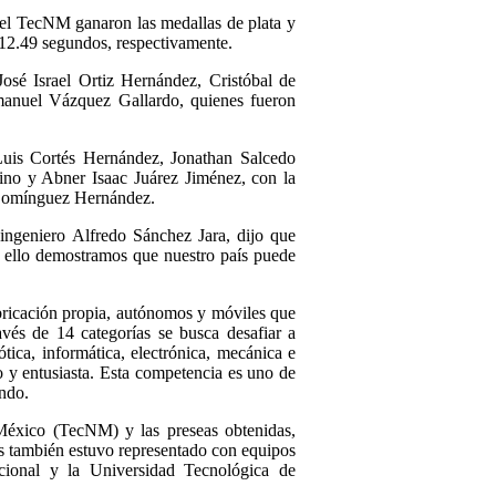
del TecNM ganaron las medallas de plata y
.49 segundos, respectivamente.
sé Israel Ortiz Hernández, Cristóbal de
anuel Vázquez Gallardo, quienes fueron
Luis Cortés Hernández, Jonathan Salcedo
no y Abner Isaac Juárez Jiménez, con la
 Domínguez Hernández.
 ingeniero Alfredo Sánchez Jara, dijo que
 ello demostramos que nuestro país puede
bricación propia, autónomos y móviles que
vés de 14 categorías se busca desafiar a
ica, informática, electrónica, mecánica e
io y entusiasta. Esta competencia es uno de
undo.
 México (TecNM) y las preseas obtenidas,
s también estuvo representado con equipos
Nacional y la Universidad Tecnológica de