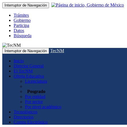
Interruptor de Navegación
Trámites
Gobierno
Participa
Datos
Búsqueda
TecNM
Interruptor de Navegación
Inicio
Director General
El TecNM
Oferta Educativa
Licenciatura
Posgrado
Por entidad
Por sector
Por nivel académico
Tecnológicos
Directorios
Correo Electrónico