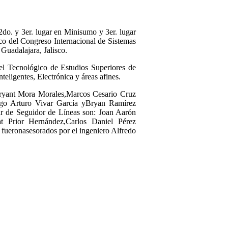
o. y 3er. lugar en Minisumo y 3er. lugar
co del Congreso Internacional de Sistemas
Guadalajara, Jalisco.
l Tecnológico de Estudios Superiores de
eligentes, Electrónica y áreas afines.
Bryant Mora Morales,Marcos Cesario Cruz
rigo Arturo Vivar García yBryan Ramírez
ar de Seguidor de Líneas son: Joan Aarón
t Prior Hernández,Carlos Daniel Pérez
fueronasesorados por el ingeniero Alfredo