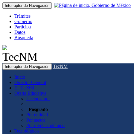
Interruptor de Navegación
Trámites
Gobierno
Participa
Datos
Búsqueda
TecNM
Interruptor de Navegación
Inicio
Director General
El TecNM
Oferta Educativa
Licenciatura
Posgrado
Por entidad
Por sector
Por nivel académico
Tecnológicos